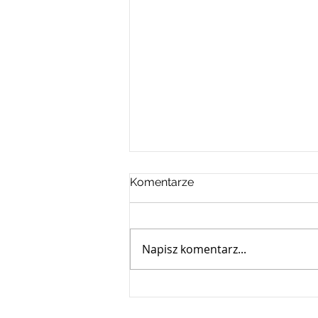
Komentarze
Napisz komentarz...
Kiedy banki nadmiernie
naliczają prowizje: Jak
lublin sprawy rodzinne, kancelaria lublin