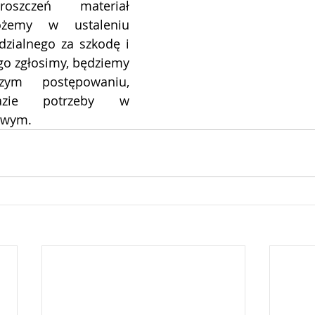
oszczeń materiał 
żemy w ustaleniu 
ialnego za szkodę i 
go zgłosimy, będziemy 
ym postępowaniu, 
zie potrzeby w 
owym.