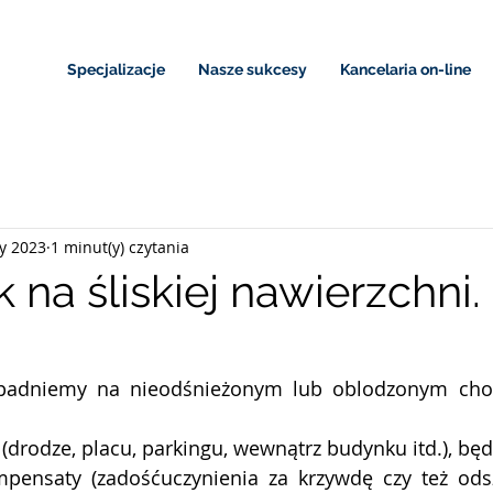
Specjalizacje
Nasze sukcesy
Kancelaria on-line
ty 2023
1 minut(y) czytania
na śliskiej nawierzchni.
padniemy na nieodśnieżonym lub oblodzonym chod
i (drodze, placu, parkingu, wewnątrz budynku itd.), b
pensaty (zadośćuczynienia za krzywdę czy też ods