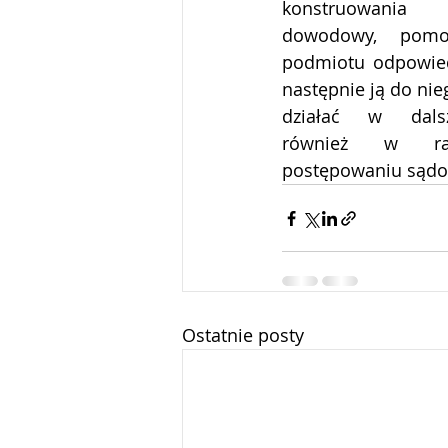
konstruowania r
dowodowy, pomo
podmiotu odpowiedz
następnie ją do nie
działać w dalsz
również w ra
postępowaniu sąd
Ostatnie posty