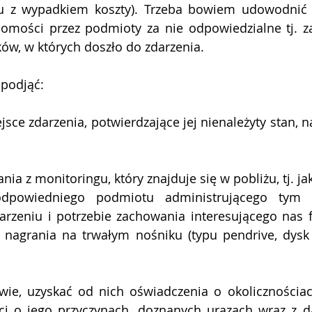
u z wypadkiem koszty). Trzeba bowiem udowodnić 
omości przez podmioty za nie odpowiedzialne tj. za
ów, w których doszło do zdarzenia.
 podjąć:
sce zdarzenia, potwierdzające jej nienależyty stan, na
nia z monitoringu, który znajduje się w pobliżu, tj. ja
dpowiedniego podmiotu administrującego tym m
arzeniu i potrzebie zachowania interesującego nas 
 nagrania na trwałym nośniku (typu pendrive, dysk 
owie, uzyskać od nich oświadczenia o okolicznościac
ci o jego przyczynach, doznanych urazach wraz z d