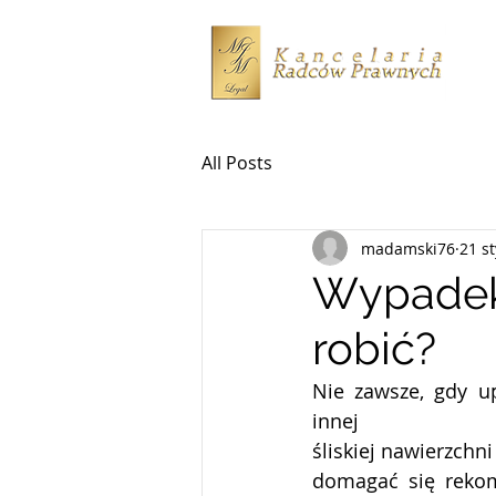
All Posts
madamski76
21 s
Wypadek 
robić?
Nie zawsze, gdy u
innej
śliskiej nawierzchn
domagać się rekom