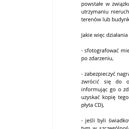
powstałe w związk
utrzymaniu nieruch
terenów lub budynk
Jakie więc działania
- sfotografować miej
po zdarzeniu,
- zabezpieczyć nagra
zwrócić się do o
informując go o zd
uzyskać kopię tego
płyta CD),
- jeśli byli świadk
tym w szczególnoś