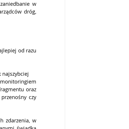
zaniedbanie w 
rządców dróg, 
jlepiej od razu 
k najszybciej
onitoringiem 
fragmentu oraz 
przenośny czy 
h zdarzenia, w 
anymi świadka 